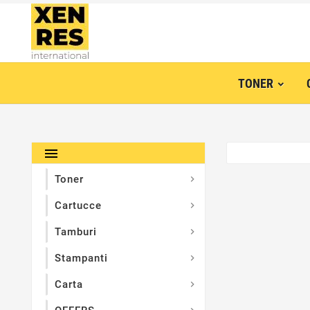
TONER

Toner

Cartucce

Tamburi

Stampanti

Carta
