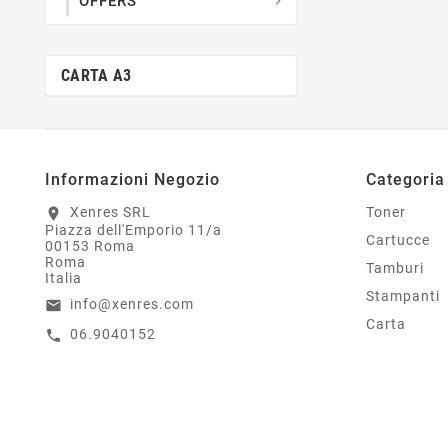
OFFERS

CARTA A3
Informazioni Negozio
Categoria
Xenres SRL
Toner
location_on
Piazza dell'Emporio 11/a
Cartucce
00153 Roma
Roma
Tamburi
Italia
Stampanti
info@xenres.com
email
Carta
06.9040152
call