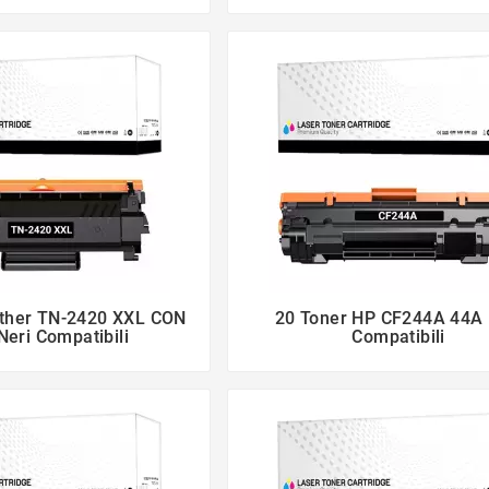
other TN-2420 XXL CON
20 Toner HP CF244A 44A 




Neri Compatibili
Compatibili