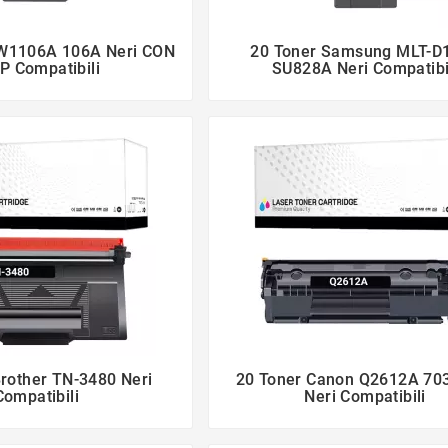
 W1106A 106A Neri CON
20 Toner Samsung MLT-D




P Compatibili
SU828A Neri Compatibi
Brother TN-3480 Neri
20 Toner Canon Q2612A 70




Compatibili
Neri Compatibili