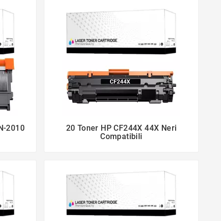
TN-2010
20 Toner HP CF244X 44X Neri


Compatibili