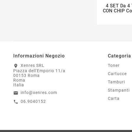
4 SET Da 4
CON CHIP Com
Informazioni Negozio
Categoria
Xenres SRL
Toner
location_on
Piazza dell'Emporio 11/a
Cartucce
00153 Roma
Roma
Tamburi
Italia
Stampanti
info@xenres.com
email
Carta
06.9040152
call