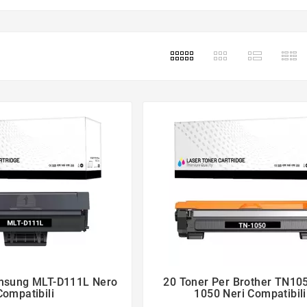
msung MLT-D111L Nero
20 Toner Per Brother TN10




Compatibili
1050 Neri Compatibili