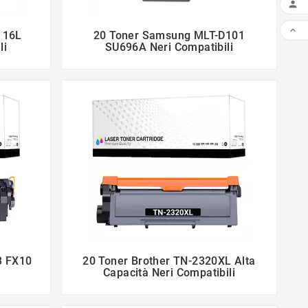


116L
20 Toner Samsung MLT-D101


li
SU696A Neri Compatibili
3 FX10
20 Toner Brother TN-2320XL Alta


Capacità Neri Compatibili