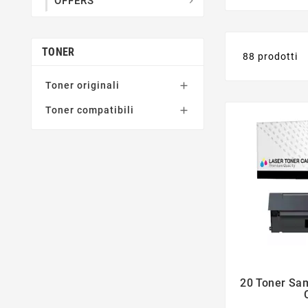
OFFERS

TONER
88 prodotti
Toner originali

Toner compatibili

20 Toner Sa