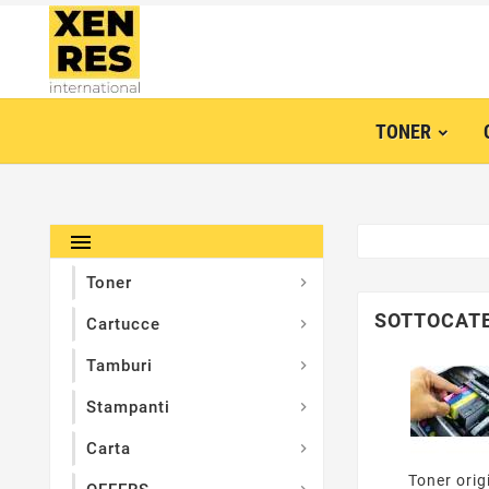
TONER

Toner

SOTTOCAT
Cartucce

Tamburi

Stampanti

Carta

Toner orig