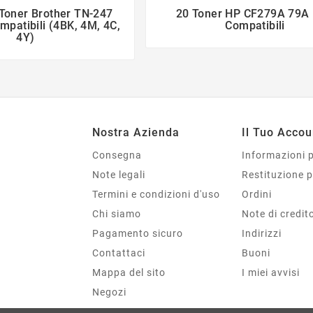
 Toner Brother TN-247
20 Toner HP CF279A 79A 




patibili (4BK, 4M, 4C,
Compatibili
4Y)
Nostra Azienda
Il Tuo Accou
Consegna
Informazioni 
Note legali
Restituzione 
Termini e condizioni d'uso
Ordini
Chi siamo
Note di credit
Pagamento sicuro
Indirizzi
Contattaci
Buoni
Mappa del sito
I miei avvisi
Negozi